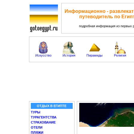
Информационно - развлека
путеводитель по Егип
подробная информация из первых 
Искусство
История
Пирамиды
Религия
ОТДЫХ В ЕГИПТЕ
ТУРЫ
ТУРАГЕНТСТВА
СТРАХОВАНИЕ
ОТЕЛИ
ПЛЯЖИ