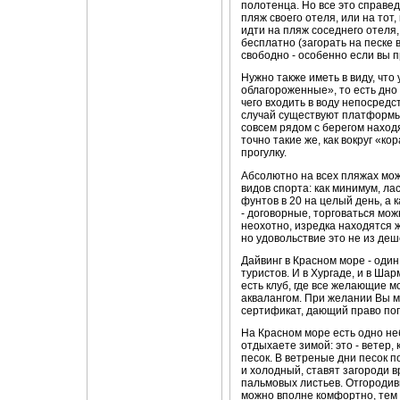
полотенца. Но все это справед
пляж своего отеля, или на тот,
идти на пляж соседнего отеля,
бесплатно (загорать на песке 
свободно - особенно если вы 
Нужно также иметь в виду, что
облагороженные», то есть дно 
чего входить в воду непосредст
случай существуют платформы.
совсем рядом с берегом нахо
точно такие же, как вокруг «ко
прогулку.
Абсолютно на всех пляжах мож
видов спорта: как минимум, ла
фунтов в 20 на целый день, а 
- договорные, торговаться мож
неохотно, изредка находятся 
но удовольствие это не из деш
Дайвинг в Красном море - оди
туристов. И в Хургаде, и в Ша
есть клуб, где все желающие м
аквалангом. При желании Вы м
сертификат, дающий право пог
На Красном море есть одно не
отдыхаете зимой: это - ветер
песок. В ветреные дни песок п
и холодный, ставят загороди 
пальмовых листьев. Отгородив
можно вполне комфортно, тем б