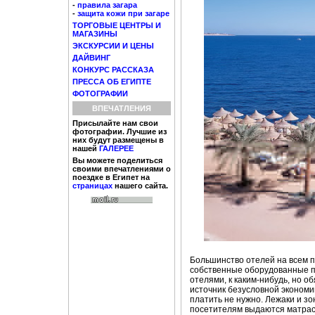
-
правила загара
-
защита кожи при загаре
ТОРГОВЫЕ ЦЕНТРЫ И
МАГАЗИНЫ
ЭКСКУРСИИ И ЦЕНЫ
ДАЙВИНГ
КОНКУРС РАССКАЗА
ПРЕССА ОБ ЕГИПТЕ
ФОТОГРАФИИ
ВПЕЧАТЛЕНИЯ
Присылайте нам свои
фотографии. Лучшие из
них будут размещены в
нашей
ГАЛЕРЕЕ
Вы можете поделиться
своими впечатлениями о
поездке в Египет на
страницах
нашего сайта.
Большинство отелей на всем п
собственные оборудованные пл
отелями, к каким-нибудь, но о
источник безусловной экономи
платить не нужно. Лежаки и зо
посетителям выдаются матраси