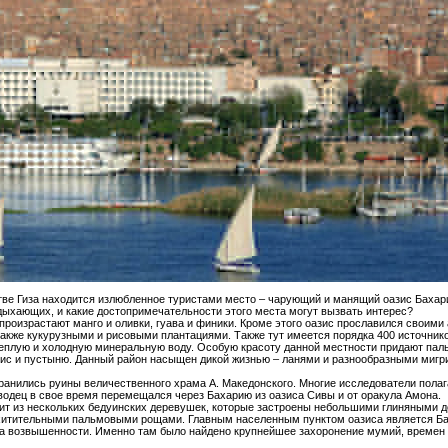
тве Гиза находится излюбленное туристами место – чарующий и манящий оазис Бахар
дыхающих, и какие достопримечательности этого места могут вызвать интерес?
произрастают манго и оливки, гуава и финики. Кроме этого оазис прославился своим
также кукурузными и рисовыми плантациями. Также тут имеется порядка 400 источник
еплую и холодную минеральную воду. Особую красоту данной местности придают пал
ис и пустыню. Данный район насыщен дикой жизнью – ланями и разнообразными миг
ранились руины величественного храма А. Македонского. Многие исследователи полаг
водец в свое время перемещался через Бахарию из оазиса Сивы и от оракула Амона.
ит из нескольких бедуинских деревушек, которые застроены небольшими глиняными 
итительными пальмовыми рощами. Главным населенным пунктом оазиса является Ба
а возвышенности. Именно там было найдено крупнейшее захоронение мумий, времен 