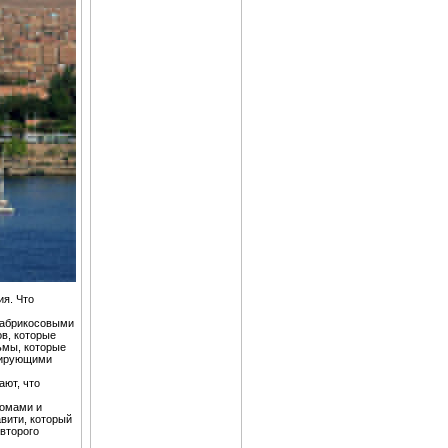
ия. Что
и абрикосовыми
ов, которые
ьмы, которые
рирующими
ают, что
домами и
вити, который
второго