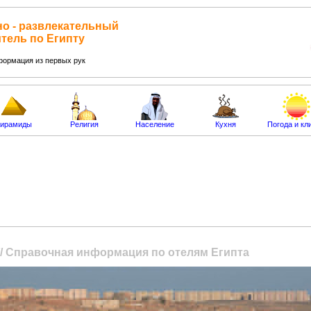
о - развлекательный
тель по Египту
формация из первых рук
ирамиды
Религия
Население
Кухня
Погода и кл
// Справочная информация по отелям Египта