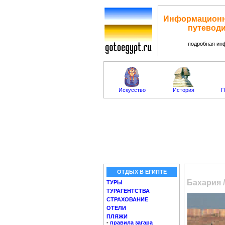
Информационн
путеводи
подробная ин
Искусство
История
П
ОТДЫХ В ЕГИПТЕ
Бахария 
ТУРЫ
ТУРАГЕНТСТВА
СТРАХОВАНИЕ
ОТЕЛИ
ПЛЯЖИ
-
правила загара