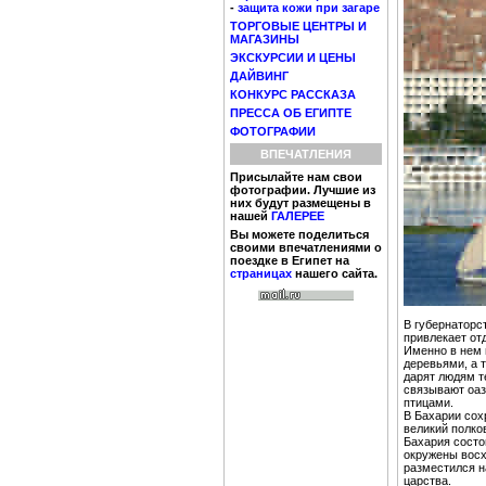
-
защита кожи при загаре
ТОРГОВЫЕ ЦЕНТРЫ И
МАГАЗИНЫ
ЭКСКУРСИИ И ЦЕНЫ
ДАЙВИНГ
КОНКУРС РАССКАЗА
ПРЕССА ОБ ЕГИПТЕ
ФОТОГРАФИИ
ВПЕЧАТЛЕНИЯ
Присылайте нам свои
фотографии. Лучшие из
них будут размещены в
нашей
ГАЛЕРЕЕ
Вы можете поделиться
своими впечатлениями о
поездке в Египет на
страницах
нашего сайта.
В губернаторс
привлекает от
Именно в нем 
деревьями, а 
дарят людям т
связывают оаз
птицами.
В Бахарии сох
великий полко
Бахария состо
окружены восх
разместился н
царства.