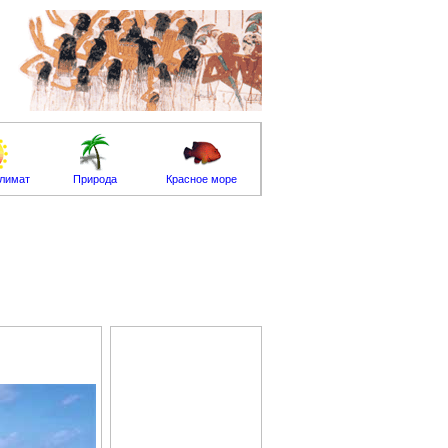
климат
Природа
Красное море