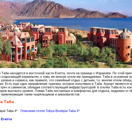
 Таба находится в восточной части Египта, почти на границе с Израилем. По этой при
 отдыхающий израильтян, к тому же многие отели им принадлежат. Таба в основном п
 уровня и сервиса, как правило, это семейный отдых с детьми, т.к. многие отели обо
и. Есть еще одно направление туризма, которое популярно в Таба. Курорт является 
треч и саммитов, обладая соответствующей инфраструктурой: в отелях Таба есть ко
оров высокого уровня. Пляжи Таба песчанные и комфортны для отдыха, недалеко от б
 привлекающие также ныряльщиков и аквалангистов
а Таба
ique Taba 4*
Описание отеля Tobya Boutique Taba 4*
 Египта