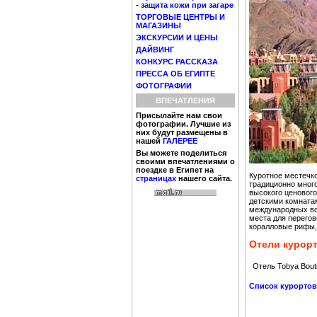
-
защита кожи при загаре
ТОРГОВЫЕ ЦЕНТРЫ И
МАГАЗИНЫ
ЭКСКУРСИИ И ЦЕНЫ
ДАЙВИНГ
КОНКУРС РАССКАЗА
ПРЕССА ОБ ЕГИПТЕ
ФОТОГРАФИИ
ВПЕЧАТЛЕНИЯ
Присылайте нам свои
фотографии. Лучшие из
них будут размещены в
нашей
ГАЛЕРЕЕ
Вы можете поделиться
своими впечатлениями о
поездке в Египет на
Куротное местечко
страницах
нашего сайта.
традиционно много
высокого ценового
детскими комнатам
международных вс
места для перегов
коралловые рифы,
Отели курорт
Отель Tobya Bout
Список курортов