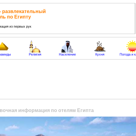
 развлекательный
ль по Египту
ация из первых рук
рамиды
Религия
Население
Кухня
Погода и 
равочная информация по отелям Египта