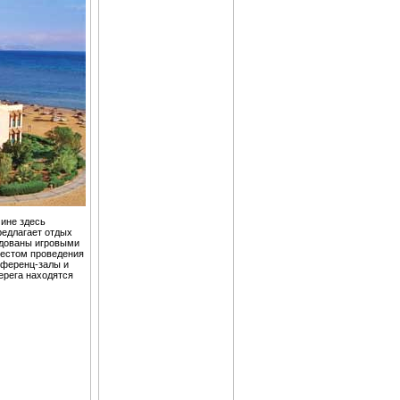
чине здесь
редлагает отдых
рудованы игровыми
местом проведения
нференц-залы и
ерега находятся